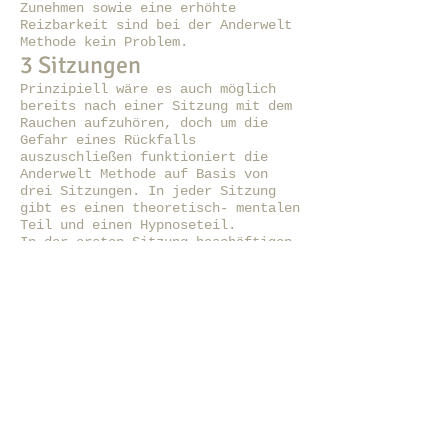
Zunehmen sowie eine erhöhte
Reizbarkeit sind bei der Anderwelt
Methode kein Problem.
3 Sitzungen
Prinzipiell wäre es auch möglich
bereits nach einer Sitzung mit dem
Rauchen aufzuhören, doch um die
Gefahr eines Rückfalls
auszuschließen funktioniert die
Anderwelt Methode auf Basis von
drei Sitzungen. In jeder Sitzung
gibt es einen theoretisch- mentalen
Teil und einen Hypnoseteil.
In der ersten Sitzung beschäftigen
wir uns mit der persönlichen
Geschichte des/der Rauchers/in von
der ersten Zigarette bis zur
Gegenwart und decken die
ursprünglichen Beweggründe auf.
Die zweite Sitzung widmet sich der
Regeneration der Luftwege und
ersetzt das Rauchen durch ein
inneres heilendes und versöhnendes
Lächeln.
In der dritte Sitzung werden die
vorher abgesprochenen Suggestionen