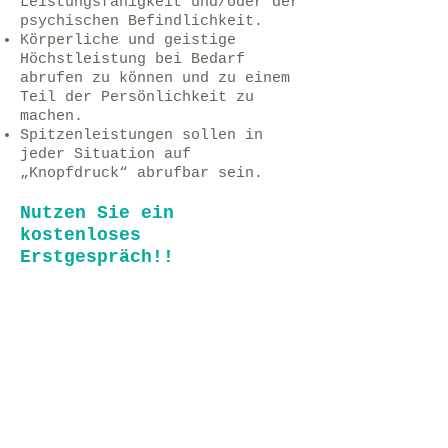
Leistungsfähigkeit und/oder der
psychischen Befindlichkeit.
Körperliche und geistige
Höchstleistung bei Bedarf
abrufen zu können und zu einem
Teil der Persönlichkeit zu
machen.
Spitzenleistungen sollen in
jeder Situation auf
„Knopfdruck“ abrufbar sein.
Nutzen Sie ein
kostenloses
Erstgespräch!!
*"Nämlich daran, dass
Gehirnfrequenz (EEG)
Herzschlag, Atmung und
Blutdruck synchron, also im
passenden Takt zueinander gehen
(kardiale Kohärenz)".